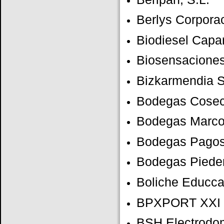
Berlys Corpora
Biodiesel Capar
Biosensacione
Bizkarmendia S
Bodegas Cosec
Bodegas Marco
Bodegas Pagos
Bodegas Piede
Boliche Educca
BPXPORT XXI
BSH Electrodo