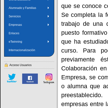
que se conoce c
Alumnado y Familias
Se completa la f
Servicios
trabajo de una 
Empresas
puesto formativo
Enlaces
que ha estudiado
eTwinning
curso. Para p
Internacionalización
previamente é
Acceso Usuarios
Colaboración en
Empresa, se com
o alumna que a
preestableci
empresas entre l