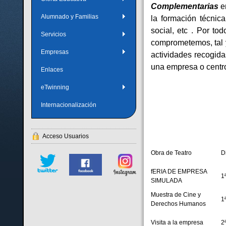
Complementarias
en
Alumnado y Familias
la formación técni
social, etc . Por
Servicios
comprometemos, tal y
Empresas
actividades recogid
una empresa o centro 
Enlaces
eTwinning
Internacionalización
Acceso Usuarios
Obra de Teatro
D
fERIA DE EMPRESA
1
SIMULADA
Muestra de Cine y
1
Derechos Humanos
Visita a la empresa
2