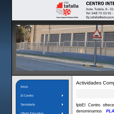
Actividades Com
Inicio
El Centro
fpbEl Centro ofr
Secretaría
denominamos
PL
Oferta Educativa