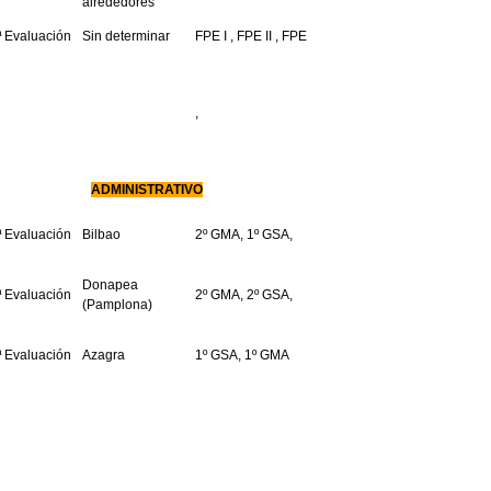
alrededores
ª Evaluación
Sin determinar
FPE I , FPE II , FPE
,
ADMINISTRATIVO
ª Evaluación
Bilbao
2º GMA, 1º GSA,
Donapea
ª Evaluación
2º GMA, 2º GSA,
(Pamplona)
ª Evaluación
Azagra
1º GSA, 1º GMA