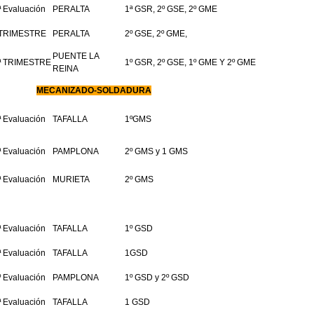
ª Evaluación
PERALTA
1ª GSR, 2º GSE, 2º GME
 TRIMESTRE
PERALTA
2º GSE, 2º GME,
PUENTE LA
ª TRIMESTRE
1º GSR, 2º GSE, 1º GME Y 2º GME
REINA
MECANIZADO-SOLDADURA
ª Evaluación
TAFALLA
1ºGMS
ª Evaluación
PAMPLONA
2º GMS y 1 GMS
ª Evaluación
MURIETA
2º GMS
ª Evaluación
TAFALLA
1º GSD
ª Evaluación
TAFALLA
1GSD
º Evaluación
PAMPLONA
1º GSD y 2º GSD
ª Evaluación
TAFALLA
1 GSD