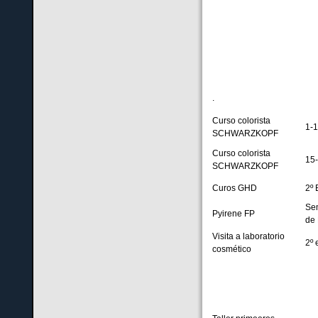
.
Curso colorista
1-
SCHWARZKOPF
Curso colorista
15
SCHWARZKOPF
Curos GHD
2º 
Se
Pyirene FP
de 
Visita a laboratorio
2º 
cosmético