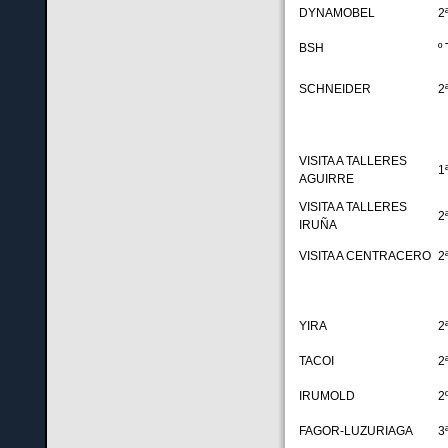
DYNAMOBEL
2
BSH
º
SCHNEIDER
2
VISITA A TALLERES
1
AGUIRRE
VISITA A TALLERES
2
IRUÑA
VISITA A CENTRACERO
2
YIRA
2
TACOI
2
IRUMOLD
2
FAGOR-LUZURIAGA
3