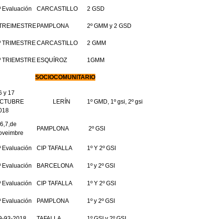
ª Evaluación
CARCASTILLO
2 GSD
TREIMESTRE
PAMPLONA
2º GMM y 2 GSD
º TRIMESTRE
CARCASTILLO
2 GMM
º TRIEMSTRE
ESQUÍROZ
1GMM
SOCIOCOMUNITARIO
6 y 17
CTUBRE
LERÍN
1º GMD, 1º gsi, 2º gsi
018
,6,7,de
PAMPLONA
2º GSI
oveimbre
ª Evaluación
CIP TAFALLA
1º Y 2º GSI
ª Evaluación
BARCELONA
1º y 2º GSI
ª Evaluación
CIP TAFALLA
1º Y 2º GSI
ª Evaluación
PAMPLONA
1º y 2º GSI
9-93-2018
TAFALLA
1º GSI y 2º GSI