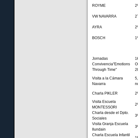
ROYME
2
VW NAVARRA
2
AYRA
2
BOSCH
1
Jornadas
1
Convivencia"Emotions
O
Through Time"
2
Visita a la Cámara
5
Navarra
n
Charla PIKLER
2
Visita Escuela
2
MONTESSORI
Charla desde el Dpto.
3
Sociales
Visita Granja Escuela
3
Ilundain
Charla Escuela Infantil
1