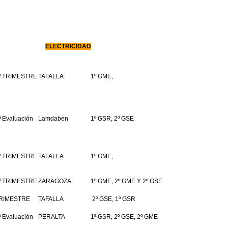
ELECTRICIDAD
º TRIMESTRE
TAFALLA
1º GME,
ª Evaluación
Lamdaben
1º GSR, 2º GSE
º TRIMESTRE
TAFALLA
1º GME,
º TRIMESTRE
ZARAGOZA
1º GME, 2º GME Y 2º GSE
RIMESTRE
TAFALLA
2º GSE, 1º GSR
ª Evaluación
PERALTA
1ª GSR, 2º GSE, 2º GME