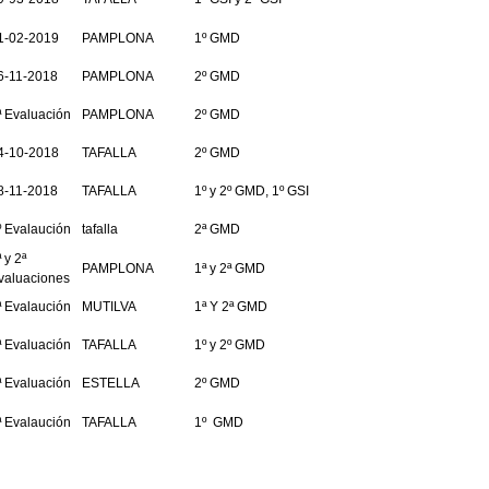
1-02-2019
PAMPLONA
1º GMD
6-11-2018
PAMPLONA
2º GMD
ª Evaluación
PAMPLONA
2º GMD
4-10-2018
TAFALLA
2º GMD
8-11-2018
TAFALLA
1º y 2º GMD, 1º GSI
º Evalaución
tafalla
2ª GMD
 y 2ª
PAMPLONA
1ª y 2ª GMD
valuaciones
ª Evalaución
MUTILVA
1ª Y 2ª GMD
ª Evaluación
TAFALLA
1º y 2º GMD
ª Evaluación
ESTELLA
2º GMD
ª Evalaución
TAFALLA
1º GMD