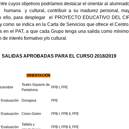
tre cuyos objetivos podríamos destacar el orientar al alumna
ca humana y cultural, contribuir a su madurez personal, m
 todo ello, para desplegar el PROYECTO EDUCATIVO DEL C
 como se indica en la Carta de Servicios que ofrece el Centr
as en el PAT, a que cada Grupo tenga una salida como mínimo p
de interés formativo y/o cultural.
SALIDAS APROBADAS PARA EL CURSO 2018/2019
ORIENTACIÓN
Teatro Gayarre de
iciembre
FPB I, FPE
Pamplona
ª Evaluación
Donapea
FPE
ª Evaluación
Cines Golen
FPB I, FPB II, FPE
Tafalla y
ª Evaluación
FPB I, FPB II, FPE