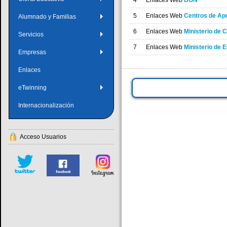
4
Enlaces Web
BON
5
Enlaces Web
Centros de Ap
Alumnado y Familias
6
Enlaces Web
Ministerio de 
Servicios
7
Enlaces Web
Ministerio de E
Empresas
Enlaces
eTwinning
Internacionalización
Acceso Usuarios