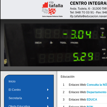
Educación
Inicio
1
Enlaces Web
Consulta la N
El Centro
2
Enlaces Web
Departamento 
Secretaría
3
Enlaces Web
EDUCA
Oferta Educativa